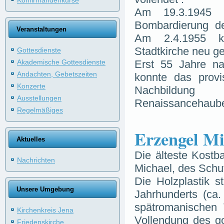
Konfirmandenkurse
Am 19.3.1945 
Bombardierung de
Veranstaltungen
Am 2.4.1955 ko
Stadtkirche neu g
Gottesdienste
Akademische Gottesdienste
Erst 55 Jahre na
Andachten, Gebetszeiten
konnte das provi
Konzerte
Nachbildun
Ausstellungen
Renaissancehaube
Regelmäßiges
Erzengel Mi
Aktuelles
Die älteste Kostb
Nachrichten
Michael,
des Schut
Die Holzplastik s
Unsere Umgebung
Jahrhunderts (ca.
spätromanischen
Kirchenkreis Jena
Vollendung des g
Friedenskirche